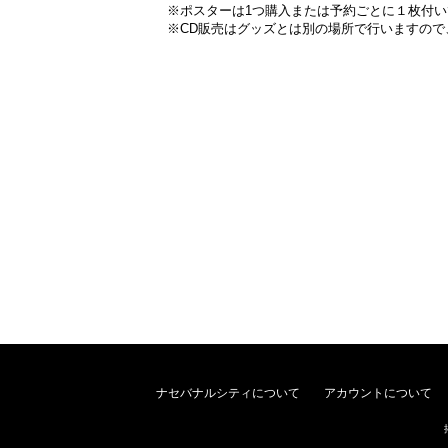
※ポスターは1つ購入または予約ごとに１枚付い
※CD販売はグッズとは別の場所で行いますの
ナセバナルシティについて
アカウントについて