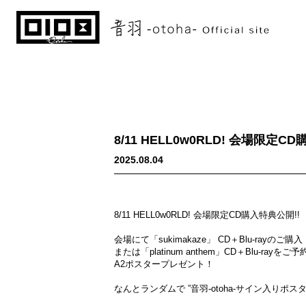
8/11 HELL0w0RLD! 会場限定C
2025.08.04
8/11 HELL0w0RLD! 会場限定CD購入特典公開!!
会場にて「sukimakaze」 CD＋Blu-rayのご購入
または「platinum anthem」CD＋Blu-ray
A2ポスタープレゼント！
なんとランダムで ”音羽-otoha-サイン入りポス